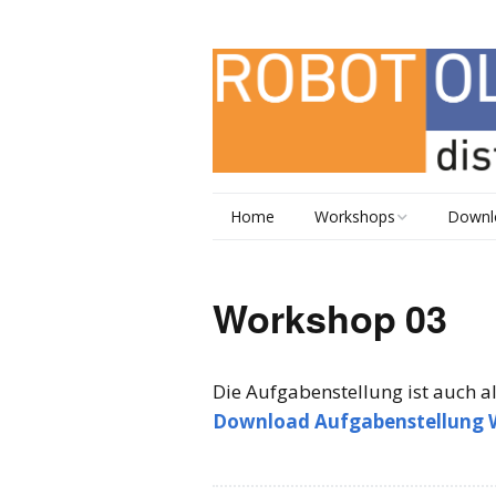
Home
Workshops
Downl
Workshop 01 –
Grundlagen,
Workshop 03
Motorsteuerung,
Schleifen
Workshop 02 –
Die Aufgabenstellung ist auch al
Sensoren, Bedingungen
Download Aufgabenstellung 
Workshop 03 –
Variablen