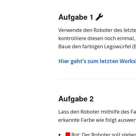
Workshop 04 – Line
Aufgabe 1
Follower

Verwende den Roboter des letzt
Wettbewerb 2022 online
kontrolliere diesen noch einmal,
Wettbewerb 2023
Baue den farbigen Legowürfel (B
Wettbewerb 2024
Hier geht’s zum letzten Work
Wettbewerb 2025
Wettbewerb 2026
Aufgabe 2
Lass den Roboter mithilfe des F
erkannte Farbe wie folgt auswer
Rot: Der Roboter soll stehe
