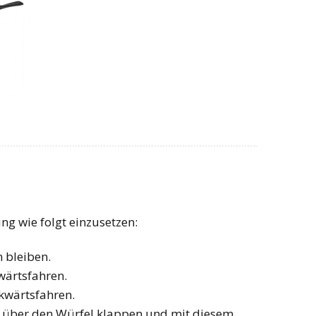
ng wie folgt einzusetzen:
n bleiben.
wärtsfahren.
ckwärtsfahren.
 über den Würfel klappen und mit diesem