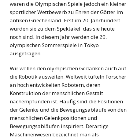
waren die Olympischen Spiele jedoch ein
kleiner
sportlicher Wettbewerb zu Ehren der Götter im
antiken Griechenland. Erst im 20. Jahrhundert
wurden
sie zu dem Spektakel, das sie heute
noch
sind.
In diesem Jahr werden die
29.
olympischen Sommerspiele in Tok
y
o
ausgetragen.
Wir wollen den olympischen Gedanken auch auf
die Robotik ausweiten
.
W
eltweit
tüfteln Forscher
an hoch entwickelten Robotern,
deren
Konstruktion der menschlichen Gestalt
nachempfunden ist. Häufig sind die Positionen
der Gelenke und die Bewegungsabläufe
von den
menschlichen Gelenkpositionen
und
Bewegungsabläufen inspiriert.
Derartige
M
a
schinenwesen bezeich
n
et man als